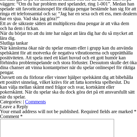
väggen: “Om du har problem med spelandet, ring 1-001”. Medan han
spelade sitt favoritcasinospel för riktiga pengar bestämde han sig för att
ringa ett telefonsamtal och sa: “Jag har en sexa och ett ess, men dealern
har en sjua. Vad ska jag göra?”
Ett av de säkraste sätten att multiplicera dina pengar är att vika dem
och ha dem i fickan.
När du börjar tro att du inte har något att lära dig har du så mycket att
lära dig.
Slutliga tankar
När känslorna ökar när du spelar ensam eller i grupp kan du använda
spelskämt för att motverka de negativa vibrationerna och upprätthålla
positiviteten. Att spela med ett klart huvud och ett gott humör kan
förhindra problemspelande och stora förluster. Dessutom skulle det öka
dina chanser att vinna kontantpriser när du spelar onlinespel för riktiga
pengar.
Oavsett om du förlorar eller vinner hjälper spelskämt dig att bibehålla
ett positivt sinnelag, vilket krävs för att fatta korrekta spelbeslut. Du
kan välja mellan skämt med frågor och svar, kortskämt eller
pokerskämt. När du spelar ska du dock göra det på ett ansvarsfullt sätt
när du spelar.
Categories:
|
Comments
Leave a Reply
Your email address will not be published.
Required fields are marked
*
Comment
*