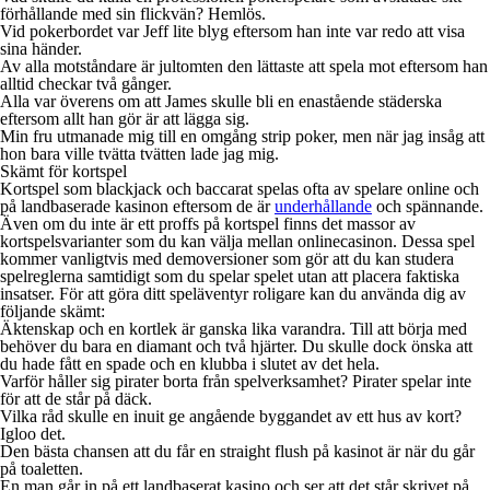
förhållande med sin flickvän? Hemlös.
Vid pokerbordet var Jeff lite blyg eftersom han inte var redo att visa
sina händer.
Av alla motståndare är jultomten den lättaste att spela mot eftersom han
alltid checkar två gånger.
Alla var överens om att James skulle bli en enastående städerska
eftersom allt han gör är att lägga sig.
Min fru utmanade mig till en omgång strip poker, men när jag insåg att
hon bara ville tvätta tvätten lade jag mig.
Skämt för kortspel
Kortspel som blackjack och baccarat spelas ofta av spelare online och
på landbaserade kasinon eftersom de är
underhållande
och spännande.
Även om du inte är ett proffs på kortspel finns det massor av
kortspelsvarianter som du kan välja mellan onlinecasinon. Dessa spel
kommer vanligtvis med demoversioner som gör att du kan studera
spelreglerna samtidigt som du spelar spelet utan att placera faktiska
insatser. För att göra ditt speläventyr roligare kan du använda dig av
följande skämt:
Äktenskap och en kortlek är ganska lika varandra. Till att börja med
behöver du bara en diamant och två hjärter. Du skulle dock önska att
du hade fått en spade och en klubba i slutet av det hela.
Varför håller sig pirater borta från spelverksamhet? Pirater spelar inte
för att de står på däck.
Vilka råd skulle en inuit ge angående byggandet av ett hus av kort?
Igloo det.
Den bästa chansen att du får en straight flush på kasinot är när du går
på toaletten.
En man går in på ett landbaserat kasino och ser att det står skrivet på