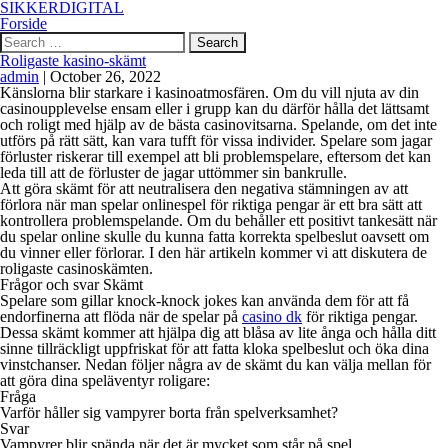
SIKKERDIGITAL
Forside
Search
for:
Roligaste kasino-skämt
admin
|
October 26, 2022
Känslorna blir starkare i kasinoatmosfären. Om du vill njuta av din
casinoupplevelse ensam eller i grupp kan du därför hålla det lättsamt
och roligt med hjälp av de bästa casinovitsarna. Spelande, om det inte
utförs på rätt sätt, kan vara tufft för vissa individer. Spelare som jagar
förluster riskerar till exempel att bli problemspelare, eftersom det kan
leda till att de förluster de jagar uttömmer sin bankrulle.
Att göra skämt för att neutralisera den negativa stämningen av att
förlora när man spelar onlinespel för riktiga pengar är ett bra sätt att
kontrollera problemspelande. Om du behåller ett positivt tankesätt när
du spelar online skulle du kunna fatta korrekta spelbeslut oavsett om
du vinner eller förlorar. I den här artikeln kommer vi att diskutera de
roligaste casinoskämten.
Frågor och svar Skämt
Spelare som gillar knock-knock jokes kan använda dem för att få
endorfinerna att flöda när de spelar på
casino dk
för riktiga pengar.
Dessa skämt kommer att hjälpa dig att blåsa av lite ånga och hålla ditt
sinne tillräckligt uppfriskat för att fatta kloka spelbeslut och öka dina
vinstchanser. Nedan följer några av de skämt du kan välja mellan för
att göra dina speläventyr roligare:
Fråga
Varför håller sig vampyrer borta från spelverksamhet?
Svar
Vampyrer blir spända när det är mycket som står på spel.