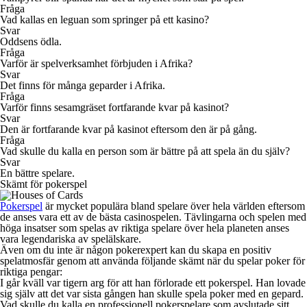
Fråga
Vad kallas en leguan som springer på ett kasino?
Svar
Oddsens ödla.
Fråga
Varför är spelverksamhet förbjuden i Afrika?
Svar
Det finns för många geparder i Afrika.
Fråga
Varför finns sesamgräset fortfarande kvar på kasinot?
Svar
Den är fortfarande kvar på kasinot eftersom den är på gång.
Fråga
Vad skulle du kalla en person som är bättre på att spela än du själv?
Svar
En bättre spelare.
Skämt för pokerspel
Pokerspel
är mycket populära bland spelare över hela världen eftersom
de anses vara ett av de bästa casinospelen. Tävlingarna och spelen med
höga insatser som spelas av riktiga spelare över hela planeten anses
vara legendariska av spelälskare.
Även om du inte är någon pokerexpert kan du skapa en positiv
spelatmosfär genom att använda följande skämt när du spelar poker för
riktiga pengar:
I går kväll var tigern arg för att han förlorade ett pokerspel. Han lovade
sig själv att det var sista gången han skulle spela poker med en gepard.
Vad skulle du kalla en professionell pokerspelare som avslutade sitt